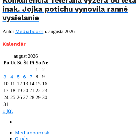
Konkurencia Telerána vyzerá od leta
inak. Jojka potichu vynovila ranné
vysielanie
Mediaboom
Autor
5. augusta 2026
Kalendár
august 2026
Po
Ut
St
Št
Pi
So
Ne
1
2
3
4
5
6
7
8
9
10
11
12
13
14
15
16
17
18
19
20
21
22
23
24
25
26
27
28
29
30
31
« júl
Mediaboom.sk
O nás