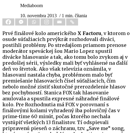
Mediaboom
10. novembra 2013
/ 1 min. čítania
Prvé finálové kolo amerického
X Factoru
, v ktorom o
osude súťažiacich prvýkrát rozhodovali diváci,
postihli problémy. Po stredajšom priamom prenose
moderátor speváckej šou Mario Lopez spustil
divácke hlasovanie a tak, ako tomu bolo zvykom aj v
predošlej sérii, výsledky mali byť vyhlásené na ďalší
deň vo štvrtok. Ako však televízia oznámila, v
hlasovaní nastala chyba, problémom malo byť
premiešanie hlasovacích čísel súťažiacich, čím
nebolo možné zistiť skutočné prerozdelenie hlasov
bez pochybností. Stanica FOX tak hlasovanie
anulovala a spustila expresné náhradné finálové
kolo. Pre Rozhodnutia má FOX v porovnaní s
finálovými kolami vyhradený iba polovičný čas v
prime-time 60 minút, počas ktorého nechala
vystúpiť všetkých 13 finalistov. Tí odspievali
pripravenú pieseň o záchranu, tzv. „Save me“ song,