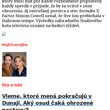
ktorý musí mať pre každé rozhodnutie pripravený
každý spevák v prípade, že by sa ocitol v zóne
ohrozenia. Aj ostrieľaný porotca a otec formátu X
Factor Simom Cowell uznal, že live šou prebiehala v
šialenom tempe. Výsledky náhradného finálového
kola televízia oznámi na budúci týždeň.
Najčítanejšie
Iba u nás
Vieme, ktoré mená pokračujú v
Dunaji. Aký osud čaká ohrozené
postavy?