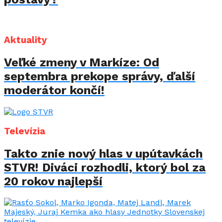
Aktuality
Veľké zmeny v Markíze: Od
septembra prekope správy, ďalší
moderátor končí!
Televízia
Takto znie nový hlas v upútavkách
STVR! Diváci rozhodli, ktorý bol za
20 rokov najlepší