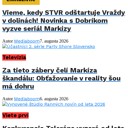
Vieme, kedy STVR odštartuje Vraždy
v dolinách! Novinka s Dobríkom
vyzve seriál Markízy
Mediaboom
Autor
7. augusta 2026
Televízia
Za tieto zábery čelí Markíza
škandálu: Obťažovanie v reality šou
má dohru
Mediaboom
Autor
6. augusta 2026
Viete prví