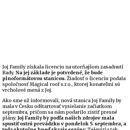
Joj Family získala licenciu na utorňajšom zasadnutí
Rady.
Na jej základe je potvrdené, že bude
plnoformátovou stanicou.
Žiadosť o licenciu podala
spoločnosť Magical roof s.r.o., ktorej konateľmi sú
vrcholové mená z Joj.
Ako sme už informovali, nová stanica Joj Family by
mala v Česku odštartovať vysielanie začiatkom
septembra, pričom sa nám podarilo zistiť presné
plány.
Joj Family by podľa našich zdrojov mala
spustiť ostrú prevádzku v pondelok 5. septembra, a
teda skutočne hneď skraja sezóny.
Televízia tak