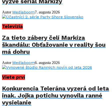
vyzve seriál Markízy
Mediaboom
Autor
7. augusta 2026
Televízia
Za tieto zábery čelí Markíza
škandálu: Obťažovanie v reality šou
má dohru
Mediaboom
Autor
6. augusta 2026
Viete prví
Konkurencia Telerána vyzerá od leta
inak. Jojka potichu vynovila ranné
vysielanie