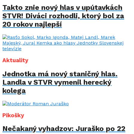
Takto znie nový hlas v upútavkách
STVR! Diváci rozhodli, ktorý bol za
20 rokov najlepší
Aktuality
Jednotka má nový staničný hlas.
Landla v STVR vymenil herecký
kolega
Pikošky
Nečakaný vyhadzov: Juraško po 22