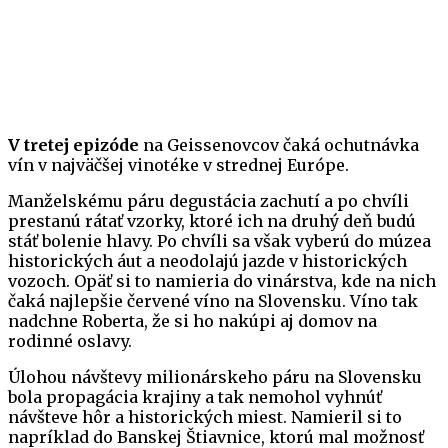
V tretej epizóde
na Geissenovcov čaká ochutnávka
vín v najväčšej vinotéke v strednej Európe.
Manželskému páru degustácia zachutí a po chvíli
prestanú rátať vzorky, ktoré ich na druhý deň budú
stáť bolenie hlavy. Po chvíli sa však vyberú do múzea
historických áut a neodolajú jazde v historických
vozoch. Opäť si to namieria do vinárstva, kde na nich
čaká najlepšie červené víno na Slovensku. Víno tak
nadchne Roberta, že si ho nakúpi aj domov na
rodinné oslavy.
Úlohou návštevy milionárskeho páru na Slovensku
bola propagácia krajiny a tak nemohol vyhnúť
návšteve hôr a historických miest. Namieril si to
napríklad do Banskej Štiavnice, ktorú mal možnosť