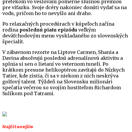
pretekom vo veslovaní pomerne slušnou prémiou
pre víťazku. Svoje dcéry nakoniec donúti vydať sa na
vodu, pričom ho to nevyšlo ani draho.
Po relaxačných procedúrach v kúpeľoch začína
rodina
poslednú piatu epizódu
veľkým
deväťchodovým menu vyskladaného zo slovenských
špecialít.
V zábavnom rezorte na Liptove Carmen, Shania a
Davina absolvujú poslednú adrenalínovú aktivitu a
splnia si sen o lietaní vo veternom tuneli. Po
krátkom presune helikoptérou zavítajú do Nízkych
Tatier, kde zistia, či sa v niekom z nich neskrýva
golfový talent. Týždeň na Slovensku milionári
spečatia večerou so svojím hostiteľom Richardom
Sulíkom pod Tatrami.
Najčítanejšie