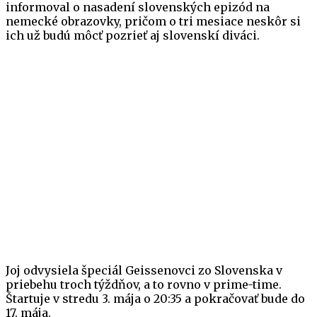
informoval o nasadení slovenských epizód na
nemecké obrazovky, pričom o tri mesiace neskôr si
ich už budú môcť pozrieť aj slovenskí diváci.
Joj odvysiela špeciál Geissenovci zo Slovenska v
priebehu troch týždňov, a to rovno v prime-time.
Štartuje v stredu 3. mája o 20:35 a pokračovať bude do
17. mája.