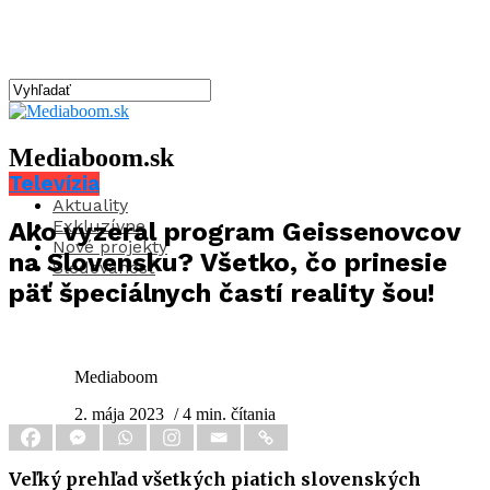
Mediaboom.sk
Televízia
Aktuality
Exkluzívne
Ako vyzeral program Geissenovcov
Nové projekty
na Slovensku? Všetko, čo prinesie
Sledovanosť
päť špeciálnych častí reality šou!
Mediaboom
2. mája 2023
/ 4 min. čítania
Veľký prehľad všetkých piatich slovenských