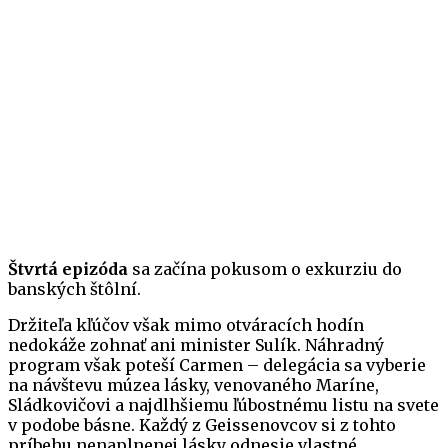
Štvrtá epizóda
sa začína pokusom o exkurziu do
banských štôlní.
Držiteľa kľúčov však mimo otváracích hodín
nedokáže zohnať ani minister Sulík. Náhradný
program však poteší Carmen – delegácia sa vyberie
na návštevu múzea lásky, venovaného Maríne,
Sládkovičovi a najdlhšiemu ľúbostnému listu na svete
v podobe básne. Každý z Geissenovcov si z tohto
príbehu nenaplnenej lásky odnesie vlastné