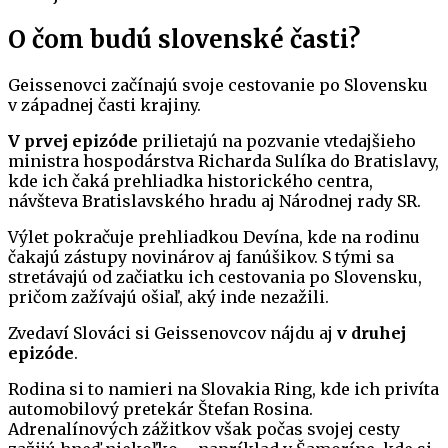
O čom budú slovenské časti?
Geissenovci začínajú svoje cestovanie po Slovensku
v západnej časti krajiny.
V prvej epizóde
prilietajú na pozvanie vtedajšieho
ministra hospodárstva Richarda Sulíka do Bratislavy,
kde ich čaká prehliadka historického centra,
návšteva Bratislavského hradu aj Národnej rady SR.
Výlet pokračuje prehliadkou Devína, kde na rodinu
čakajú zástupy novinárov aj fanúšikov. S tými sa
stretávajú od začiatku ich cestovania po Slovensku,
pričom zažívajú ošiaľ, aký inde nezažili.
Zvedaví Slováci si Geissenovcov nájdu aj
v druhej
epizóde
.
Rodina si to namieri na Slovakia Ring, kde ich privíta
automobilový pretekár Štefan Rosina.
Adrenalínových zážitkov však počas svojej cesty