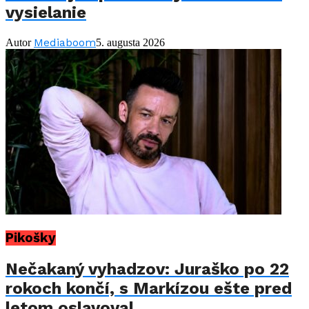
vysielanie
Mediaboom
Autor
5. augusta 2026
Pikošky
Nečakaný vyhadzov: Juraško po 22
rokoch končí, s Markízou ešte pred
letom oslavoval