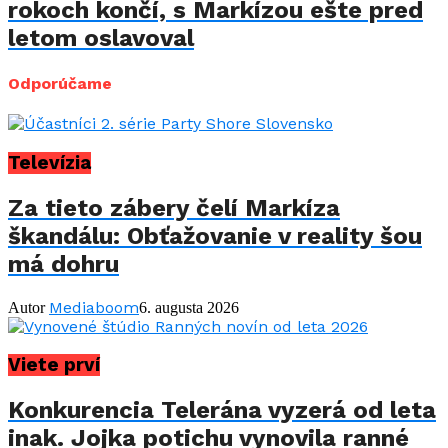
rokoch končí, s Markízou ešte pred
letom oslavoval
Odporúčame
Televízia
Za tieto zábery čelí Markíza
škandálu: Obťažovanie v reality šou
má dohru
Mediaboom
Autor
6. augusta 2026
Viete prví
Konkurencia Telerána vyzerá od leta
inak. Jojka potichu vynovila ranné