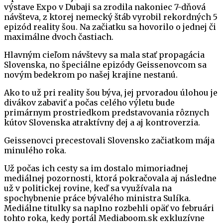
výstave Expo v Dubaji sa zrodila nakoniec 7-dňová
návšteva, z ktorej nemecký štáb vyrobil rekordných 5
epizód reality šou. Na začiatku sa hovorilo o jednej či
maximálne dvoch častiach.
Hlavným cieľom návštevy sa mala stať propagácia
Slovenska, no špeciálne epizódy Geissenovcom sa
novým bedekrom po našej krajine nestanú.
Ako to už pri reality šou býva, jej prvoradou úlohou je
divákov zabaviť a počas celého výletu bude
primárnym prostriedkom predstavovania rôznych
kútov Slovenska atraktívny dej a aj kontroverzia.
Geissenovci precestovali Slovensko začiatkom mája
minulého roka.
Už počas ich cesty sa im dostalo mimoriadnej
mediálnej pozornosti, ktorá pokračovala aj následne
už v politickej rovine, keď sa využívala na
spochybnenie práce bývalého ministra Sulíka.
Mediálne titulky sa naplno rozbehli opäť vo februári
tohto roka, kedy portál Mediaboom.sk exkluzívne