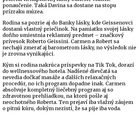
ponaučenie. Taká Davina sa dostane na stopu
prízraku múzea.
Rodina sa pozrie aj do Banky lásky, kde Geissenovci
dostanú vlastný priečinok. Na pamiatku svojej lásky
doňho umiestnia reklamný predmet – značkový
prívesok Roberto Geissini. Carmen a Robert sa
nechajú zmerať aj barometrom lásky, no výsledok nie
je zrovna vynikajúci.
Kým si rodina nakrúca príspevky na Tik Tok, dorazí
do wellnessového hotela. Nadšené dievčatá sa
nevedia dočkať masáže a ďalších relaxačných
procedúr, no ich program dopadne inak. Carmen
absolvuje kompletný liečebný program aj so
zdravotnou prehliadkou, na ktorú pošle aj
neochotného Roberta. Ten prejaví iba vlažný záujem
o pitnú kúru, dokým nezistí, že sa pije iba voda.