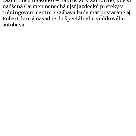
zažijú hneď niekoľko – napríklad v Šamoríne, kde si
nadšená Carmen nenechá ujsť jazdecké preteky v
tréningovom centre. O zábavu bude mať postarané aj
Robert, ktorý nasadne do špeciálneho vodíkového
autobusu.