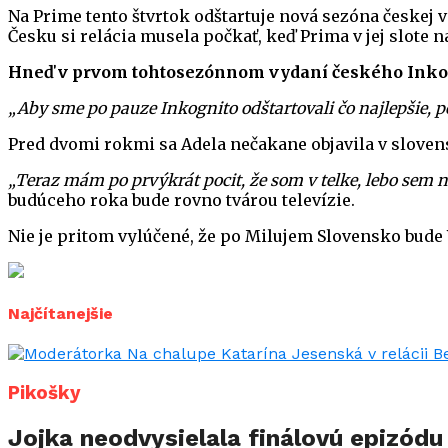
Na Prime tento štvrtok odštartuje nová sezóna českej v
Česku si relácia musela počkať, keď Prima v jej slote n
Hneď v prvom tohtosezónnom vydaní českého Inkogni
„Aby sme po pauze Inkognito odštartovali čo najlepšie, 
Pred dvomi rokmi sa Adela nečakane objavila v slovens
„Teraz mám po prvýkrát pocit, že som v telke, lebo sem 
budúceho roka bude rovno tvárou televízie.
Nie je pritom vylúčené, že po Milujem Slovensko bude V
Najčítanejšie
Pikošky
Jojka neodvysielala finálovú epizód