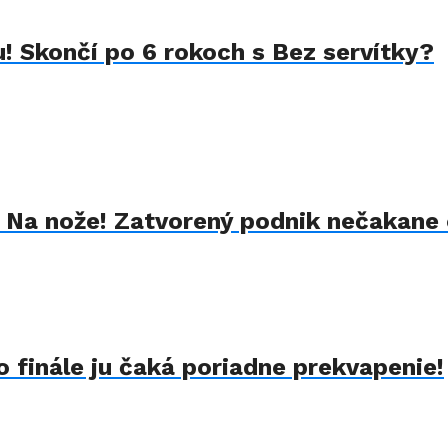
u! Skončí po 6 rokoch s Bez servítky?
k Na nože! Zatvorený podnik nečakane 
 finále ju čaká poriadne prekvapenie!