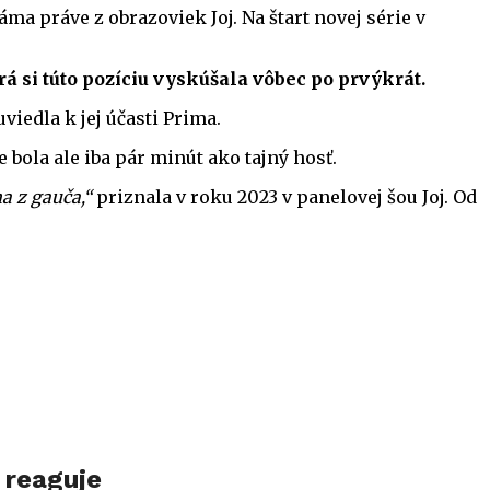
ma práve z obrazoviek Joj. Na štart novej série v
si túto pozíciu vyskúšala vôbec po prvýkrát.
viedla k jej účasti Prima.
bola ale iba pár minút ako tajný hosť.
a z gauča,“
priznala v roku 2023 v panelovej šou Joj. Od
 reaguje