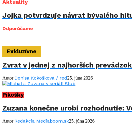
Aktuality
Jojka potvrdzuje návrat bývalého hit
Odporúčame
Exkluzívne
Zvrat v jednej z najhorších prevádzo
Denisa Kokošková / red
Autor
25. júna 2026
Pikošky
Zuzana konečne urobí rozhodnutie: Vo
Redakcia Mediaboom.sk
Autor
25. júna 2026