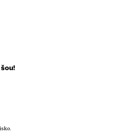
 šou!
isko.