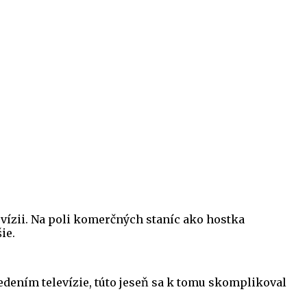
evízii. Na poli komerčných staníc ako hostka
ie.
vedením televízie, túto jeseň sa k tomu skomplikoval