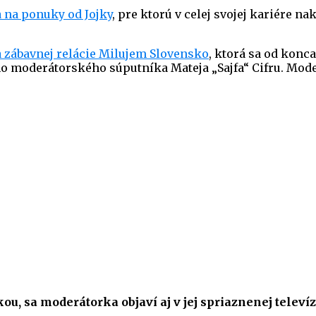
a na ponuky od Jojky
, pre ktorú v celej svojej kariére na
a zábavnej relácie Milujem Slovensko
, ktorá sa od konc
ného moderátorského súputníka Mateja „Sajfa“ Cifru. M
u, sa moderátorka objaví aj v jej spriaznenej televízi