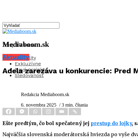
Mediaboom.sk
Zdroj: TV Prima
Aktuality
Aktuality
Exkluzívne
Nové projekty
Adela zarezáva u konkurencie: Pred M
Sledovanosť
Redakcia Mediaboom.sk
6. novembra 2025
/ 3 min. čítania
Ešte predtým, čo bol spečatený jej
prestup do Jojky
, 
Najväčšia slovenská moderátorská hviezda po vyše dva