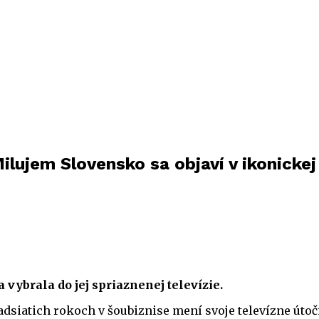
ilujem Slovensko sa objaví v ikonickej
sa vybrala do jej spriaznenej televízie.
dsiatich rokoch v šoubiznise mení svoje televízne útoč