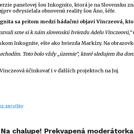
erzie panelovej šou Inkognito, ktorá je na Slovensku zná
ajprv odvysielala obnovenú reality šou Áno, šéfe.
ta sa pritom medzi hádačmi objaví Vinczeová, ktorá 
pozvali sme si k nám slovenskú hviezdu Adelu Vinczeovú,“
u
kom Inkognite, ešte ako hviezda Markízy. Na obrazovke 
nechodím. Toto bolo vždy „územie“, ktoré sledujem iba dom
inczeová účinkovať i v ďalších projektoch na Joj.
u Na chalupe! Prekvapená moderátorka