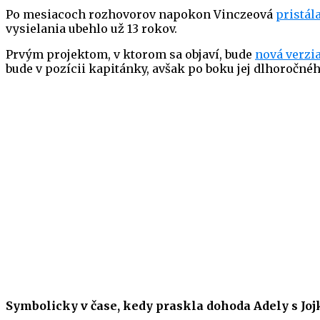
Po mesiacoch rozhovorov napokon Vinczeová
pristál
vysielania ubehlo už 13 rokov.
Prvým projektom, v ktorom sa objaví, bude
nová verzi
bude v pozícii kapitánky, avšak po boku jej dlhoroč
Symbolicky v čase, kedy praskla dohoda Adely s Jojko