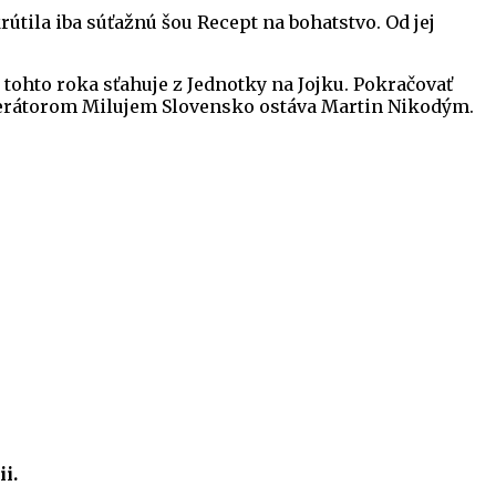
krútila iba súťažnú šou Recept na bohatstvo. Od jej
a tohto roka sťahuje z Jednotky na Jojku. Pokračovať
oderátorom Milujem Slovensko ostáva Martin Nikodým.
i.