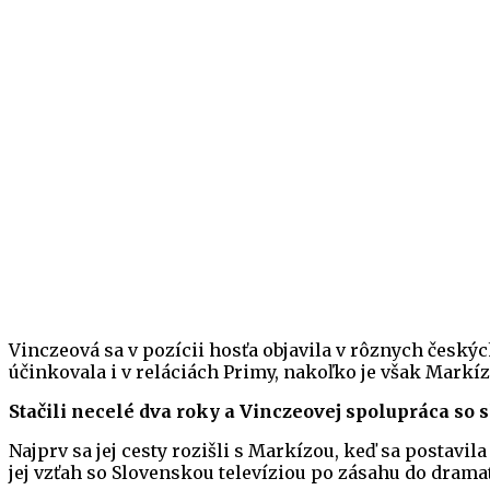
Vinczeová sa v pozícii hosťa objavila v rôznych českýc
účinkovala i v reláciách Primy, nakoľko je však Markíz
Stačili necelé dva roky a Vinczeovej spolupráca so
Najprv sa jej cesty rozišli s Markízou, keď sa postavi
jej vzťah so Slovenskou televíziou po zásahu do dram