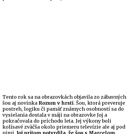
Tento rok sa na obrazovkách objavila zo zábavných
šou aj novinka
Rozum v hrsti
. Šou, ktorá preveruje
postreh, logiku či pamäť známych osobností sa do
vysielania dostala v máji na obrazovke Joj a
pokračovala do príchodu leta. Jej výkony boli
kolísavé zväčša okolo priemeru televízie ale aj pod
nimi.
Joj pritom potvrdila, že šou s Marcelom