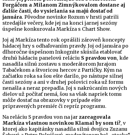
Forgáčom a Milanom Zimnýkovalom dostane aj
ďalšie časti, do vysielania sa majú dostať od
januára
. Pôvodne novinke Rozum v hrsti patrili
stredajšie večery, kde jej na konci jarnej sezóny
úspešne konkurovala Markíza s Chart Show.
Joj aj Markíza tento rok oprášili zároveň koncepty
hádacej hry s odhaľovaním pravdy. Joj od januára po
dlhoročne úspešnom Inkognite skúsila etablovať
druhú hádaciu panelovú reláciu
S pravdou von
, kde
nasadila silnú zostavu s moderátorom Jurajom
Tabačekom a štvoricou hercov z Partičky. Kým na
začiatku roka sa šou ešte darilo, po nástupe silnej
časti sezóny a ani v druhej polovici roka už formu
nenašla a neraz prepadla. Joj s nakrúcaním nových
dielov už počítať nemá, šou sa však napriek tomu
môže dostať na obrazovky v prípade ešte
pripravených premiér či repríz programu.
Na reláciu S pravdou von na jar
zareagovala
Markíza vlastnou novinkou Klamal by som ti?
, v
ktorej ako kapitánky nasadila silnú dvojicu Zuzanu