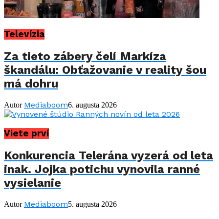
Televízia
Za tieto zábery čelí Markíza
škandálu: Obťažovanie v reality šou
má dohru
Mediaboom
Autor
6. augusta 2026
Viete prví
Konkurencia Telerána vyzerá od leta
inak. Jojka potichu vynovila ranné
vysielanie
Mediaboom
Autor
5. augusta 2026