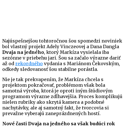
Najúspešnejšou tohtoročnou šou spomedzi noviniek
bol vlastný projekt Adely Vinczeovej a Dana Dangla
Dvaja na jedného
, ktorý Markíza vysielala iba
sezónne v priebehu jari. Šou sa začalo výrazne dariť
až od
rekordného
vydania s Mariánom Čekovským,
odkedy sledovanosť šou stabilne porástla.
Nie je tak prekvapením, že Markíza chcela s
projektom pokračovať, problémom však bola
samotná výroba, ktorá je oproti iným štúdiovým
programom výrazne zdĺhavejšia. Proces komplikujú
nielen rubriky ako skrytá kamera a podobné
nachytávky, ale aj samotný fakt, že tvorcovia si
prevažne vyberajú zaneprázdnených hostí.
Nové časti Dvaja na jedného sa však budúci rok