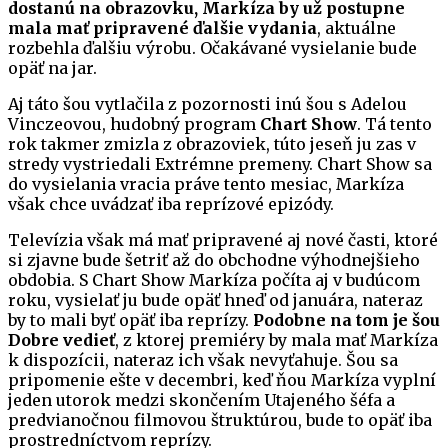
dostanú na obrazovku, Markíza by už postupne
mala mať pripravené ďalšie vydania
, aktuálne
rozbehla ďalšiu výrobu. Očakávané vysielanie bude
opäť na jar.
Aj táto šou vytlačila z pozornosti inú šou s Adelou
Vinczeovou, hudobný program
Chart Show
. Tá tento
rok takmer zmizla z obrazoviek, túto jeseň ju zas v
stredy vystriedali Extrémne premeny. Chart Show sa
do vysielania vracia práve tento mesiac, Markíza
však chce uvádzať iba reprízové epizódy.
Televízia však má mať pripravené aj nové časti, ktoré
si zjavne bude šetriť až do obchodne výhodnejšieho
obdobia. S Chart Show Markíza počíta aj v budúcom
roku, vysielať ju bude opäť hneď od januára, nateraz
by to mali byť opäť iba reprízy.
Podobne na tom je šou
Dobre vedieť
, z ktorej premiéry by mala mať Markíza
k dispozícii, nateraz ich však nevyťahuje. Šou sa
pripomenie ešte v decembri, keď ňou Markíza vyplní
jeden utorok medzi skončením Utajeného šéfa a
predvianočnou filmovou štruktúrou, bude to opäť iba
prostredníctvom reprízy.