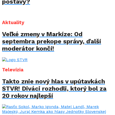
postavy?
Aktuality
Veľké zmeny v Markíze: Od
septembra prekope správy, ďalší
moderátor končí!
Televízia
Takto znie nový hlas v upútavkách
STVR! Diváci rozhodli, ktorý bol za
20 rokov najlepší