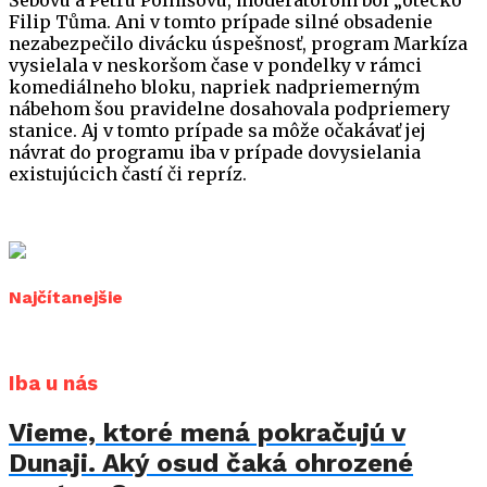
Šebovú a Petru Polnišovú, moderátorom bol „otecko“
Filip Tůma. Ani v tomto prípade silné obsadenie
nezabezpečilo divácku úspešnosť, program Markíza
vysielala v neskoršom čase v pondelky v rámci
komediálneho bloku, napriek nadpriemerným
nábehom šou pravidelne dosahovala podpriemery
stanice. Aj v tomto prípade sa môže očakávať jej
návrat do programu iba v prípade dovysielania
existujúcich častí či repríz.
Najčítanejšie
Iba u nás
Vieme, ktoré mená pokračujú v
Dunaji. Aký osud čaká ohrozené