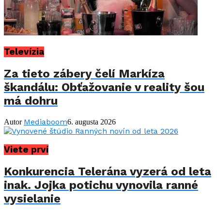
Televízia
Za tieto zábery čelí Markíza
škandálu: Obťažovanie v reality šou
má dohru
Mediaboom
Autor
6. augusta 2026
Viete prví
Konkurencia Telerána vyzerá od leta
inak. Jojka potichu vynovila ranné
vysielanie