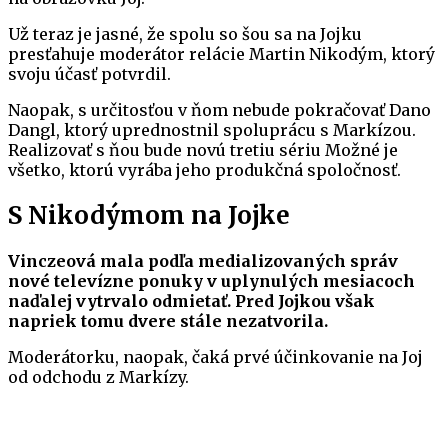
Už teraz je jasné, že spolu so šou sa na Jojku
presťahuje moderátor relácie Martin Nikodým, ktorý
svoju účasť potvrdil.
Naopak, s určitosťou v ňom nebude pokračovať Dano
Dangl, ktorý uprednostnil spoluprácu s Markízou.
Realizovať s ňou bude novú tretiu sériu Možné je
všetko, ktorú vyrába jeho produkčná spoločnosť.
S Nikodýmom na Jojke
Vinczeová mala podľa medializovaných správ
nové televízne ponuky v uplynulých mesiacoch
naďalej vytrvalo odmietať. Pred Jojkou však
napriek tomu dvere stále nezatvorila.
Moderátorku, naopak, čaká prvé účinkovanie na Joj
od odchodu z Markízy.