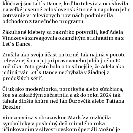
kľúčovej šou Let´s Dance, keď ho televízia neoslovila
na veľké jesenné celoslovenské turné a napokon jeho
zotrvanie v Televíznych novinách podmienila
odchodom z tanečného programu.
Zákulisné klebety sa zakrátko potvrdili, keď Adela
Vinczeová zareagovala okamžitým stiahnutím sa z
Let´s Dance.
Zrušila ako svoju účasť na turné, tak najmä v porote
televíznej šou a jej pripravovaného jubilejného 10.
ročníka. Toto gesto bolo o to silnejšie, že Adela ako
jediná tvár Let´s Dance nechýbala v žiadnej z
predošlých sérií.
Či už ako moderátorka, porotkyňa alebo súťažiaca,
šou sa zakaždým zúčastnila a až do roku 2024 tak
ťahala dlhšiu šnúru než Ján Ďurovčík alebo Tatiana
Drexler.
Vinczeová sa s obrazovkou Markízy rozlúčila
symbolicky v posledný deň minulého roka
účinkovaním v silvestrovskom špeciáli Možné je