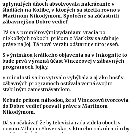
uplynulých dňoch absolvovala nakrúcanie v
štúdiách na Kolibe, v ktorých sa stretla rovno s
Martinom Nikodýmom. Spoločne sa zúčastnili
zábavnej šou Dobre vedieť.
Tá sa s premiérovými vydaniami vracia po
niekoľkých rokoch, pričom z Markízy sa sťahuje
práve na Joj. Tá novú verziu odštartuje túto jeseň.
S výnimkou krátkeho objavenia sa v Inkognite to
bude prvá výrazná účasť Vinczeovej v zábavných
programoch Jojky.
V minulosti sa im vytrvalo vyhýbala a aj ako hosť v
zábavných programoch ostávala verná svojim
stabilným zamestnávateľom.
Nebude pritom náhodou, že si Vinczeovú tvorcovia
do Dobre vedieť pozvali práve s Martinom
Nikodýmom.
Dá sa očakávať, že by televízia rada videla oboch v
novom Milujem Slovensko, s ktorého nakrúcaním by