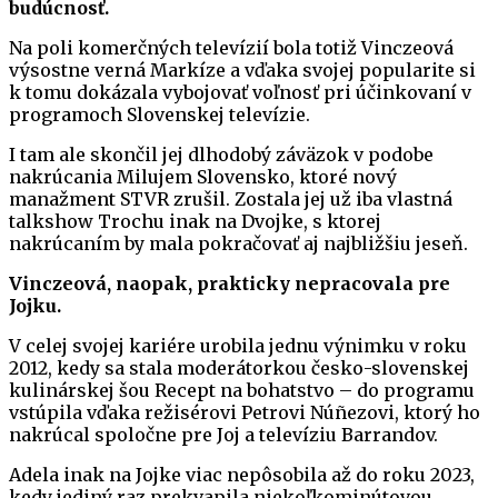
budúcnosť.
Na poli komerčných televízií bola totiž Vinczeová
výsostne verná Markíze a vďaka svojej popularite si
k tomu dokázala vybojovať voľnosť pri účinkovaní v
programoch Slovenskej televízie.
I tam ale skončil jej dlhodobý záväzok v podobe
nakrúcania Milujem Slovensko, ktoré nový
manažment STVR zrušil. Zostala jej už iba vlastná
talkshow Trochu inak na Dvojke, s ktorej
nakrúcaním by mala pokračovať aj najbližšiu jeseň.
Vinczeová, naopak, prakticky nepracovala pre
Jojku.
V celej svojej kariére urobila jednu výnimku v roku
2012, kedy sa stala moderátorkou česko-slovenskej
kulinárskej šou Recept na bohatstvo – do programu
vstúpila vďaka režisérovi Petrovi Núñezovi, ktorý ho
nakrúcal spoločne pre Joj a televíziu Barrandov.
Adela inak na Jojke viac nepôsobila až do roku 2023,
kedy jediný raz prekvapila niekoľkominútovou