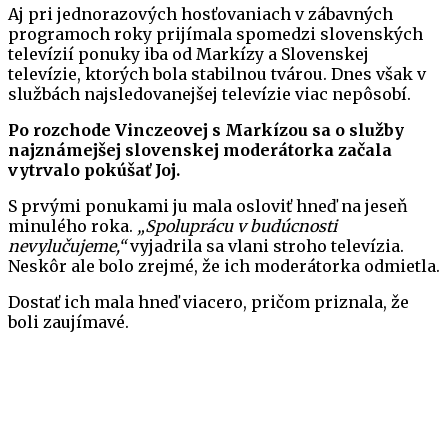
Aj pri jednorazových hosťovaniach v zábavných
programoch roky prijímala spomedzi slovenských
televízií ponuky iba od Markízy a Slovenskej
televízie, ktorých bola stabilnou tvárou. Dnes však v
službách najsledovanejšej televízie viac nepôsobí.
Po rozchode Vinczeovej s Markízou sa o služby
najznámejšej slovenskej moderátorka začala
vytrvalo pokúšať Joj.
S prvými ponukami ju mala osloviť hneď na jeseň
minulého roka.
„Spoluprácu v budúcnosti
nevylučujeme,“
vyjadrila sa vlani stroho televízia.
Neskôr ale bolo zrejmé, že ich moderátorka odmietla.
Dostať ich mala hneď viacero, pričom priznala, že
boli zaujímavé.