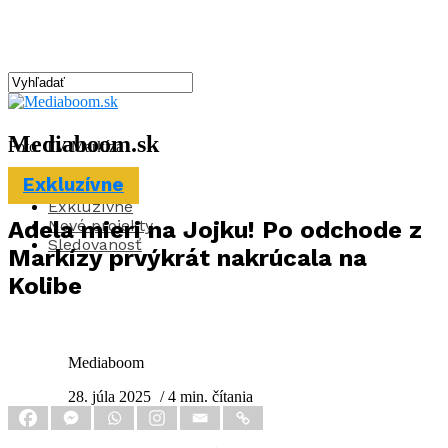
Mediaboom.sk
Foto: TV Markíza
Exkluzívne
Aktuality
Exkluzívne
Nové projekty
Adela mieri na Jojku! Po odchode z
Sledovanosť
Markízy prvýkrát nakrúcala na
Kolibe
Mediaboom
28. júla 2025
/ 4 min. čítania