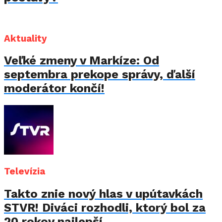
Aktuality
Veľké zmeny v Markíze: Od
septembra prekope správy, ďalší
moderátor končí!
Televízia
Takto znie nový hlas v upútavkách
STVR! Diváci rozhodli, ktorý bol za
20 rokov najlepší