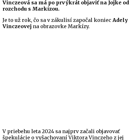
Vinczeová sa má
po prvýkrát
objaviť na Jojke od
rozchodu s Markízou.
Je to už rok, čo sa v zákulisí započal koniec
Adely
Vinczeovej
na obrazovke Markízy.
V priebehu leta 2024 sa najprv začali objavovať
špekulácie o vyšachovaní Viktora Vinczeho z jej