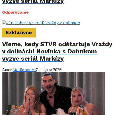
vyzve seriál Markízy
Odporúčame
Exkluzívne
Vieme, kedy STVR odštartuje Vraždy
v dolinách! Novinka s Dobríkom
vyzve seriál Markízy
Mediaboom
Autor
7. augusta 2026