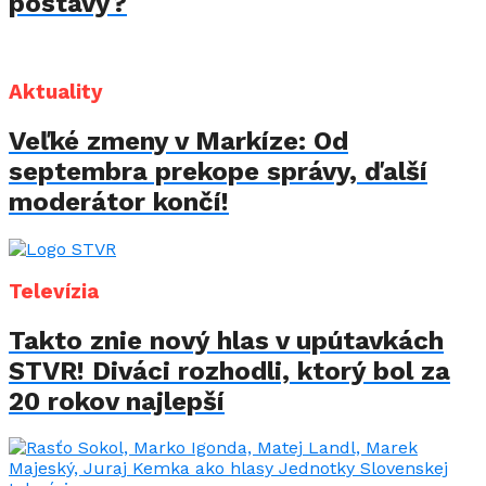
postavy?
Aktuality
Veľké zmeny v Markíze: Od
septembra prekope správy, ďalší
moderátor končí!
Televízia
Takto znie nový hlas v upútavkách
STVR! Diváci rozhodli, ktorý bol za
20 rokov najlepší