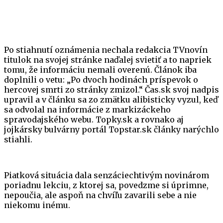
Po stiahnutí oznámenia nechala redakcia TVnovín
titulok na svojej stránke naďalej svietiť a to napriek
tomu, že informáciu nemali overenú. Článok iba
doplnili o vetu: „Po dvoch hodinách príspevok o
hercovej smrti zo stránky zmizol.“ Čas.sk svoj nadpis
upravil a v článku sa zo zmätku alibisticky vyzul, keď
sa odvolal na informácie z markizáckeho
spravodajského webu. Topky.sk a rovnako aj
jojkársky bulvárny portál Topstar.sk články narýchlo
stiahli.
Piatková situácia dala senzáciechtivým novinárom
poriadnu lekciu, z ktorej sa, povedzme si úprimne,
nepoučia, ale aspoň na chvíľu zavarili sebe a nie
niekomu inému.