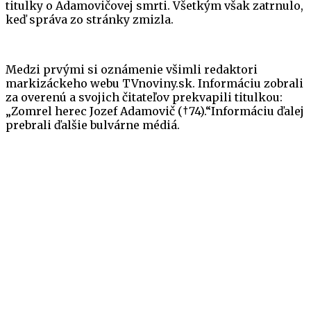
titulky o Adamovičovej smrti. Všetkým však zatrnulo,
keď správa zo stránky zmizla.
Medzi prvými si oznámenie všimli redaktori
markizáckeho webu TVnoviny.sk. Informáciu zobrali
za overenú a svojich čitateľov prekvapili titulkou:
„Zomrel herec Jozef Adamovič (†74).“Informáciu ďalej
prebrali ďalšie bulvárne médiá.