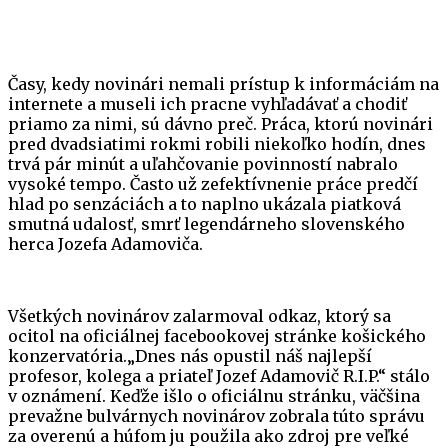
Časy, kedy novinári nemali prístup k informáciám na
internete a museli ich pracne vyhľadávať a chodiť
priamo za nimi, sú dávno preč. Práca, ktorú novinári
pred dvadsiatimi rokmi robili niekoľko hodín, dnes
trvá pár minút a uľahčovanie povinností nabralo
vysoké tempo. Často už zefektívnenie práce predčí
hlad po senzáciách a to naplno ukázala piatková
smutná udalosť, smrť legendárneho slovenského
herca Jozefa Adamoviča.
Všetkých novinárov zalarmoval odkaz, ktorý sa
ocitol na oficiálnej facebookovej stránke košického
konzervatória.„Dnes nás opustil náš najlepší
profesor, kolega a priateľ Jozef Adamovič R.I.P.“ stálo
v oznámení. Keďže išlo o oficiálnu stránku, väčšina
prevažne bulvárnych novinárov zobrala túto správu
za overenú a húfom ju použila ako zdroj pre veľké