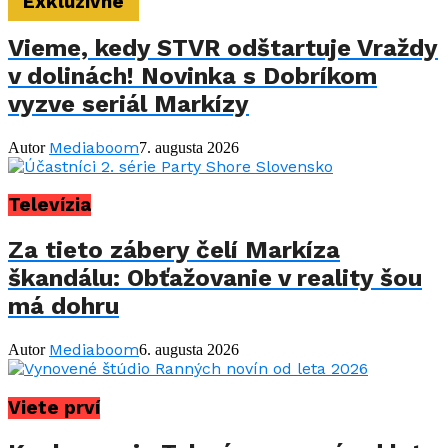
Exkluzívne
Vieme, kedy STVR odštartuje Vraždy
v dolinách! Novinka s Dobríkom
vyzve seriál Markízy
Mediaboom
Autor
7. augusta 2026
Televízia
Za tieto zábery čelí Markíza
škandálu: Obťažovanie v reality šou
má dohru
Mediaboom
Autor
6. augusta 2026
Viete prví