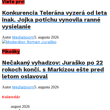
Viete prví
Konkurencia Telerána vyzerá od leta
inak. Jojka potichu vynovila ranné
vysielanie
Mediaboom
Autor
5. augusta 2026
Pikošky
Nečakaný vyhadzov: Juraško po 22
rokoch končí, s Markízou ešte pred
letom oslavoval
Mediaboom
Autor
5. augusta 2026
Kalendár
august 2026