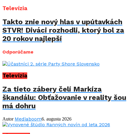
Televízia
Takto znie nový hlas v upútavkách
STVR! Diváci rozhodli, ktorý bol za
20 rokov najlepší
Odporúčame
Televízia
Za tieto zábery čelí Markíza
škandálu: Obťažovanie v reality šou
má dohru
Mediaboom
Autor
6. augusta 2026