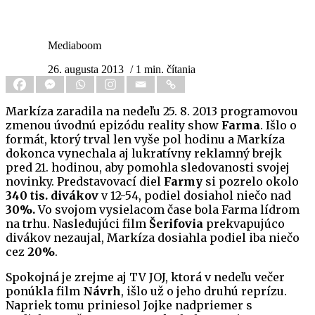
Mediaboom
26. augusta 2013
/ 1 min. čítania
Markíza zaradila na nedeľu 25. 8. 2013 programovou
zmenou úvodnú epizódu reality show
Farma
. Išlo o
formát, ktorý trval len vyše pol hodinu a Markíza
dokonca vynechala aj lukratívny reklamný brejk
pred 21. hodinou, aby pomohla sledovanosti svojej
novinky. Predstavovací diel
Farmy
si pozrelo okolo
340 tis. divákov
v 12-54, podiel dosiahol niečo nad
30%.
Vo svojom vysielacom čase bola Farma lídrom
na trhu. Nasledujúci film
Šerifovia
prekvapujúco
divákov nezaujal, Markíza dosiahla podiel iba niečo
cez
20%
.
Spokojná je zrejme aj TV JOJ, ktorá v nedeľu večer
ponúkla film
Návrh
, išlo už o jeho druhú reprízu.
Napriek tomu priniesol Jojke nadpriemer s