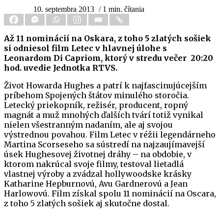
10. septembra 2013
/ 1 min. čítania
Až 11 nominácií na Oskara, z toho 5 zlatých sošiek
si odniesol film Letec v hlavnej úlohe s
Leonardom Di Capriom, ktorý v stredu večer 20:20
hod. uvedie Jednotka RTVS.
Život Howarda Hughes a patrí k najfascinujúcejším
príbehom Spojených štátov minulého storočia.
Letecký priekopník, režisér, producent, ropný
magnát a muž mnohých ďalších tvárí totiž vynikal
nielen všestranným nadaním, ale aj svojou
výstrednou povahou. Film Letec v réžii legendárneho
Martina Scorseseho sa sústredí na najzaujímavejší
úsek Hughesovej životnej dráhy – na obdobie, v
ktorom nakrúcal svoje filmy, testoval lietadlá
vlastnej výroby a zvádzal hollywoodske krásky
Katharine Hepburnovú, Avu Gardnerovú a Jean
Harlowovú. Film získal spolu 11 nominácií na Oscara,
z toho 5 zlatých sošiek aj skutočne dostal.