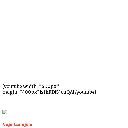
[youtube width=“600px“
height=“400px“]zikFDK4cuQA[/youtube]
Najčítanejšie