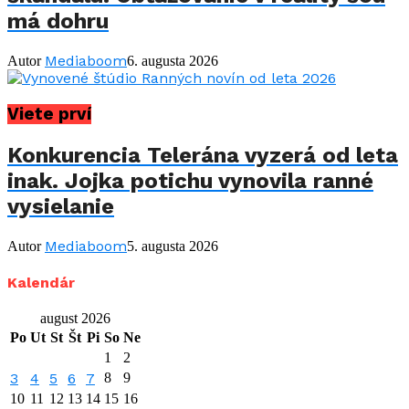
má dohru
Mediaboom
Autor
6. augusta 2026
Viete prví
Konkurencia Telerána vyzerá od leta
inak. Jojka potichu vynovila ranné
vysielanie
Mediaboom
Autor
5. augusta 2026
Kalendár
august 2026
Po
Ut
St
Št
Pi
So
Ne
1
2
3
4
5
6
7
8
9
10
11
12
13
14
15
16