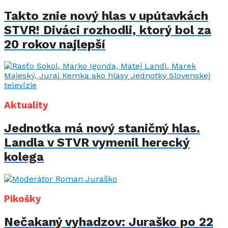
Takto znie nový hlas v upútavkách
STVR! Diváci rozhodli, ktorý bol za
20 rokov najlepší
Aktuality
Jednotka má nový staničný hlas.
Landla v STVR vymenil herecký
kolega
Pikošky
Nečakaný vyhadzov: Juraško po 22