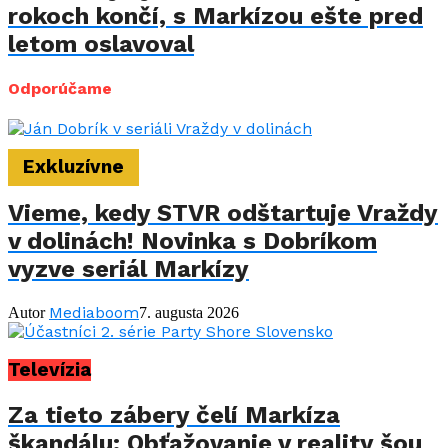
rokoch končí, s Markízou ešte pred
letom oslavoval
Odporúčame
Exkluzívne
Vieme, kedy STVR odštartuje Vraždy
v dolinách! Novinka s Dobríkom
vyzve seriál Markízy
Mediaboom
Autor
7. augusta 2026
Televízia
Za tieto zábery čelí Markíza
škandálu: Obťažovanie v reality šou