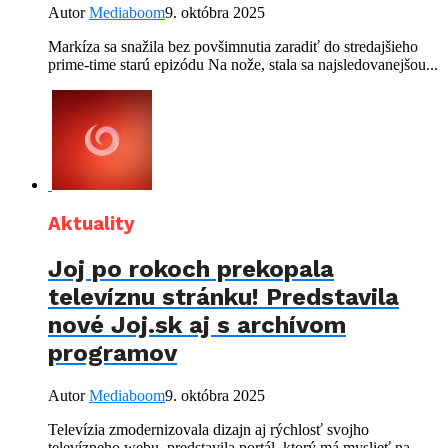
Autor
Mediaboom
9. októbra 2025
Markíza sa snažila bez povšimnutia zaradiť do stredajšieho
prime-time starú epizódu Na nože, stala sa najsledovanejšou...
Aktuality
Joj po rokoch prekopala
televíznu stránku! Predstavila
nové Joj.sk aj s archívom
programov
Autor
Mediaboom
9. októbra 2025
Televízia zmodernizovala dizajn aj rýchlosť svojho
televízneho webu, predstavila portál, ktorý má myslieť na