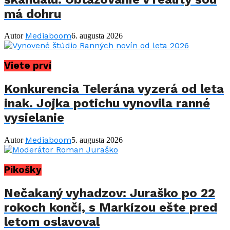
má dohru
Mediaboom
Autor
6. augusta 2026
Viete prví
Konkurencia Telerána vyzerá od leta
inak. Jojka potichu vynovila ranné
vysielanie
Mediaboom
Autor
5. augusta 2026
Pikošky
Nečakaný vyhadzov: Juraško po 22
rokoch končí, s Markízou ešte pred
letom oslavoval