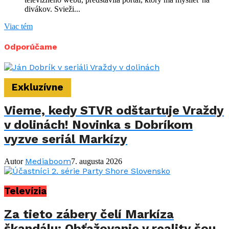
divákov. Svieži...
Viac tém
Odporúčame
Exkluzívne
Vieme, kedy STVR odštartuje Vraždy
v dolinách! Novinka s Dobríkom
vyzve seriál Markízy
Mediaboom
Autor
7. augusta 2026
Televízia
Za tieto zábery čelí Markíza
škandálu: Obťažovanie v reality šou