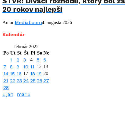
STVR! Diváci rozhodli, ktorý bol za
20 rokov najlepší
Mediaboom
Autor
4. augusta 2026
Kalendár
február 2022
Po
Ut
St
Št
Pi
So
Ne
1
2
3
4
5
6
7
8
9
10
11
12
13
14
15
16
17
18
19
20
21
22
23
24
25
26
27
28
« jan
mar »