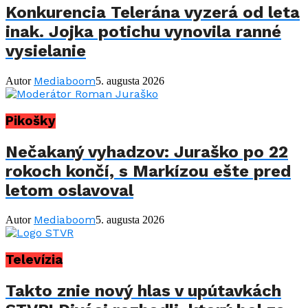
Konkurencia Telerána vyzerá od leta
inak. Jojka potichu vynovila ranné
vysielanie
Mediaboom
Autor
5. augusta 2026
Pikošky
Nečakaný vyhadzov: Juraško po 22
rokoch končí, s Markízou ešte pred
letom oslavoval
Mediaboom
Autor
5. augusta 2026
Televízia
Takto znie nový hlas v upútavkách