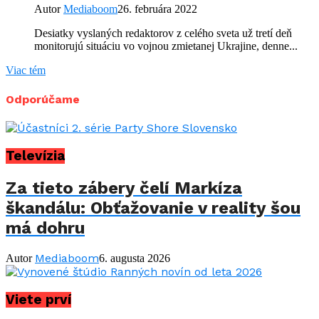
Autor
Mediaboom
26. februára 2022
Desiatky vyslaných redaktorov z celého sveta už tretí deň
monitorujú situáciu vo vojnou zmietanej Ukrajine, denne...
Viac tém
Odporúčame
Televízia
Za tieto zábery čelí Markíza
škandálu: Obťažovanie v reality šou
má dohru
Mediaboom
Autor
6. augusta 2026
Viete prví