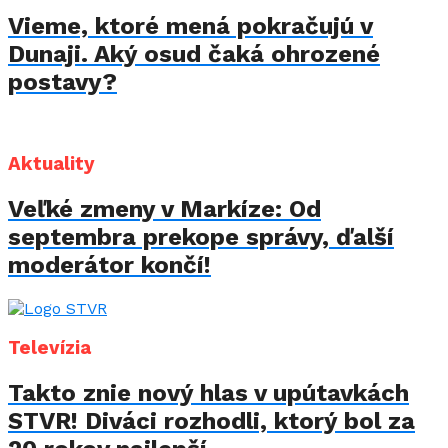
Vieme, ktoré mená pokračujú v
Dunaji. Aký osud čaká ohrozené
postavy?
Aktuality
Veľké zmeny v Markíze: Od
septembra prekope správy, ďalší
moderátor končí!
Televízia
Takto znie nový hlas v upútavkách
STVR! Diváci rozhodli, ktorý bol za