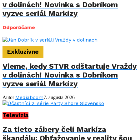
v dolinách! Novinka s Dobríkom
vyzve seriál Markízy
Odporúčame
Exkluzívne
Vieme, kedy STVR odštartuje Vraždy
v dolinách! Novinka s Dobríkom
vyzve seriál Markízy
Mediaboom
Autor
7. augusta 2026
Televízia
Za tieto zábery čelí Markíza
škandálu: Obťažovanie v reality šou