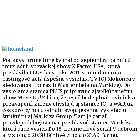
Piatkový prime time by mal od septembra patriť už
tretej sérii speváckej show X Factor USA, ktorá
preslávila PLUS-ku v roku 2011, v minulom roku
castingové kolá úspešne vysielala TV JOJ (dokonca v
sledovanosti porazili Masterchefa na Markíze). Do
vysielania stanica PLUS pripravuje aj veľkú tanečnú
show Move Up! Zdá sa, že jeseň bude plná noviniek a
prekvapení. Zmeny chystajú aj stanice JOJ a WAU, už
čoskoro by mala odhaliť svoju jesennú vysielaciu
štruktúru aj Markíza Group. Tam je zatiaľ
pravdepodobný scenár pre hlavnú stanicu Markíza,
ktorá bude vysielať o 18. hodine nový seriál V dobrom
aj v zlom, o 20.30 Búrlivé víno a o 21.40 Farmu.