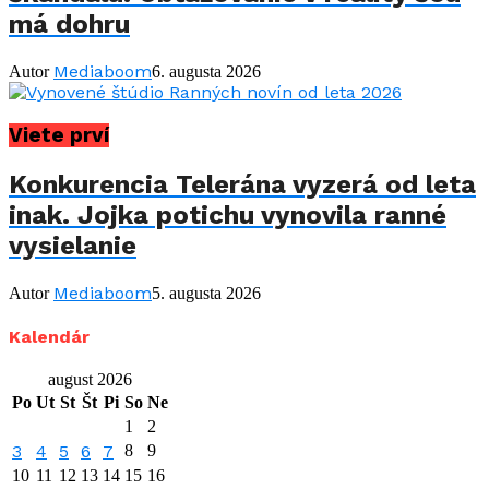
má dohru
Mediaboom
Autor
6. augusta 2026
Viete prví
Konkurencia Telerána vyzerá od leta
inak. Jojka potichu vynovila ranné
vysielanie
Mediaboom
Autor
5. augusta 2026
Kalendár
august 2026
Po
Ut
St
Št
Pi
So
Ne
1
2
3
4
5
6
7
8
9
10
11
12
13
14
15
16