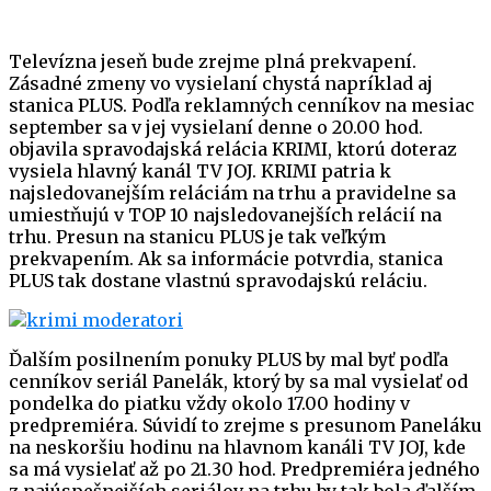
Televízna jeseň bude zrejme plná prekvapení.
Zásadné zmeny vo vysielaní chystá napríklad aj
stanica PLUS. Podľa reklamných cenníkov na mesiac
september sa v jej vysielaní denne o 20.00 hod.
objavila spravodajská relácia KRIMI, ktorú doteraz
vysiela hlavný kanál TV JOJ. KRIMI patria k
najsledovanejším reláciám na trhu a pravidelne sa
umiestňujú v TOP 10 najsledovanejších relácií na
trhu. Presun na stanicu PLUS je tak veľkým
prekvapením. Ak sa informácie potvrdia, stanica
PLUS tak dostane vlastnú spravodajskú reláciu.
Ďalším posilnením ponuky PLUS by mal byť podľa
cenníkov seriál Panelák, ktorý by sa mal vysielať od
pondelka do piatku vždy okolo 17.00 hodiny v
predpremiéra. Súvidí to zrejme s presunom Paneláku
na neskoršiu hodinu na hlavnom kanáli TV JOJ, kde
sa má vysielať až po 21.30 hod. Predpremiéra jedného