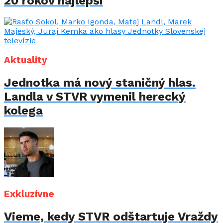
20 rokov najlepší
Aktuality
Jednotka má nový staničný hlas.
Landla v STVR vymenil herecký
kolega
Exkluzívne
Vieme, kedy STVR odštartuje Vraždy