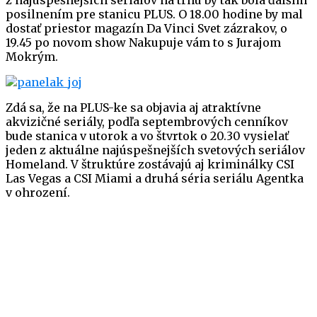
z najúspešnejších seriálov na trhu by tak bola ďalším
posilnením pre stanicu PLUS. O 18.00 hodine by mal
dostať priestor magazín Da Vinci Svet zázrakov, o
19.45 po novom show Nakupuje vám to s Jurajom
Mokrým.
Zdá sa, že na PLUS-ke sa objavia aj atraktívne
akvizičné seriály, podľa septembrových cenníkov
bude stanica v utorok a vo štvrtok o 20.30 vysielať
jeden z aktuálne najúspešnejších svetových seriálov
Homeland. V štruktúre zostávajú aj kriminálky CSI
Las Vegas a CSI Miami a druhá séria seriálu Agentka
v ohrození.