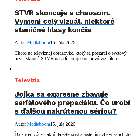
STVR skoncuje s chaosom.
Vymení celý vizuál, niektoré
staničné hlasy končia
Autor
Mediaboom
15. júla 2026
Chaos na televíznej obrazovke, ktorý sa postaral o svetový
bizár, skončí. STVR nasadí kompletne novú vizuálnu...
Televízia
Jojka sa expresne zbavuje
seriálového prepadáku. Čo urobí
s ďalšou nakrútenou sériou?
Autor
Mediaboom
15. júla 2026
Ďalšie epizódy nakrútila ešte pred spustením, zbaví sa ich do