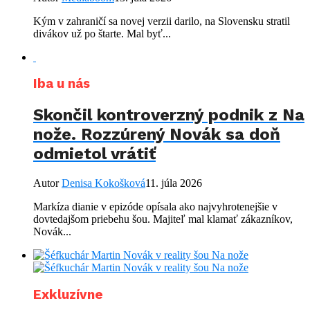
Kým v zahraničí sa novej verzii darilo, na Slovensku stratil
divákov už po štarte. Mal byť...
Iba u nás
Skončil kontroverzný podnik z Na
nože. Rozzúrený Novák sa doň
odmietol vrátiť
Autor
Denisa Kokošková
11. júla 2026
Markíza dianie v epizóde opísala ako najvyhrotenejšie v
dovtedajšom priebehu šou. Majiteľ mal klamať zákazníkov,
Novák...
Exkluzívne