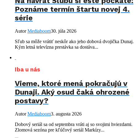
Na návrat Sľubu si ešte počkáte:
Poznáme termín štartu novej 4.
série
Autor
Mediaboom
30. júla 2026
Sľub sa môže vrátiť neskôr ako jeho dobová dvojička Dunaj.
Kým letná televízna prestávka sa dostáva...
Iba u nás
Vieme, ktoré mená pokračujú v
Dunaji. Aký osud čaká ohrozené
postavy?
Autor
Mediaboom
3. augusta 2026
Dobový seriál sa od septembra vráti aj so svojimi hviezdami.
Zlomová sezóna pre kľúčový seriál Markízy...