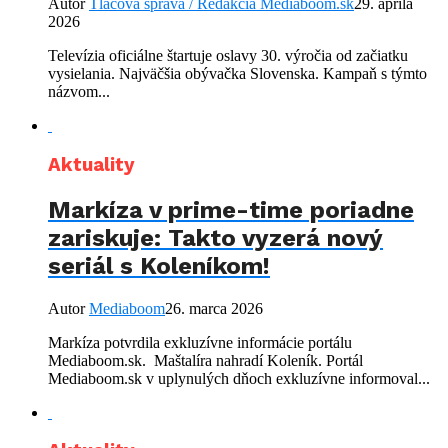
Autor
Tlačová správa / Redakcia Mediaboom.sk
29. apríla
2026
Televízia oficiálne štartuje oslavy 30. výročia od začiatku
vysielania. Najväčšia obývačka Slovenska. Kampaň s týmto
názvom...
Aktuality
Markíza v prime-time poriadne
zariskuje: Takto vyzerá nový
seriál s Koleníkom!
Autor
Mediaboom
26. marca 2026
Markíza potvrdila exkluzívne informácie portálu
Mediaboom.sk. Maštalíra nahradí Koleník. Portál
Mediaboom.sk v uplynulých dňoch exkluzívne informoval...