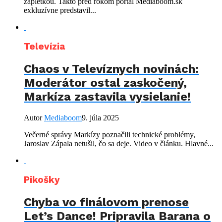
zápletkou. Takto pred rokom portál Mediaboom.sk
exkluzívne predstavil...
Televízia
Chaos v Televíznych novinách:
Moderátor ostal zaskočený,
Markíza zastavila vysielanie!
Autor
Mediaboom
9. júla 2025
Večerné správy Markízy poznačili technické problémy,
Jaroslav Zápala netušil, čo sa deje. Video v článku. Hlavné...
Pikošky
Chyba vo finálovom prenose
Let’s Dance! Pripravila Barana o