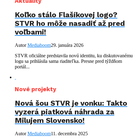
Aktuality
Koľko stálo Flašíkovej logo?
STVR ho môže nasadiť až pred
voľbami!
Autor
Mediaboom
29. januára 2026
STVR oficiálne predstavila novú identitu, ku diskutovanému
logu sa prihlásila sama riaditeľka. Presne pred týždňom
portál...
Nové projekty
Nová šou STVR je vonku: Takto
vyzerá piatková náhrada za
Milujem Slovensko!
Autor
Mediaboom
11. decembra 2025