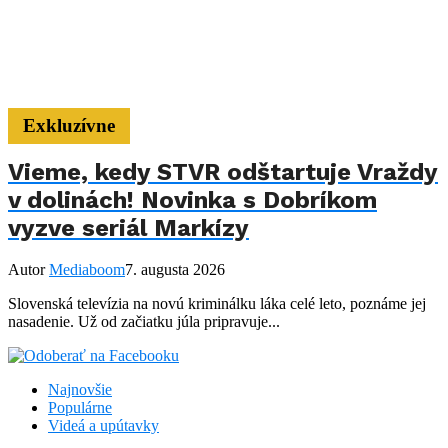
Exkluzívne
Vieme, kedy STVR odštartuje Vraždy
v dolinách! Novinka s Dobríkom
vyzve seriál Markízy
Autor
Mediaboom
7. augusta 2026
Slovenská televízia na novú kriminálku láka celé leto, poznáme jej
nasadenie. Už od začiatku júla pripravuje...
Najnovšie
Populárne
Videá a upútavky