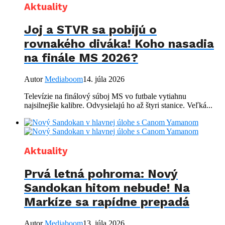
Aktuality
Joj a STVR sa pobijú o
rovnakého diváka! Koho nasadia
na finále MS 2026?
Autor
Mediaboom
14. júla 2026
Televízie na finálový súboj MS vo futbale vytiahnu
najsilnejšie kalibre. Odvysielajú ho až štyri stanice. Veľká...
Aktuality
Prvá letná pohroma: Nový
Sandokan hitom nebude! Na
Markíze sa rapídne prepadá
Autor
Mediaboom
13. júla 2026