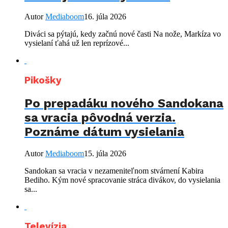
Autor
Mediaboom
16. júla 2026
Diváci sa pýtajú, kedy začnú nové časti Na nože, Markíza vo
vysielaní ťahá už len reprízové...
Pikošky
Po prepadáku nového Sandokana
sa vracia pôvodná verzia.
Poznáme dátum vysielania
Autor
Mediaboom
15. júla 2026
Sandokan sa vracia v nezameniteľnom stvárnení Kabira
Bediho. Kým nové spracovanie stráca divákov, do vysielania
sa...
Televízia