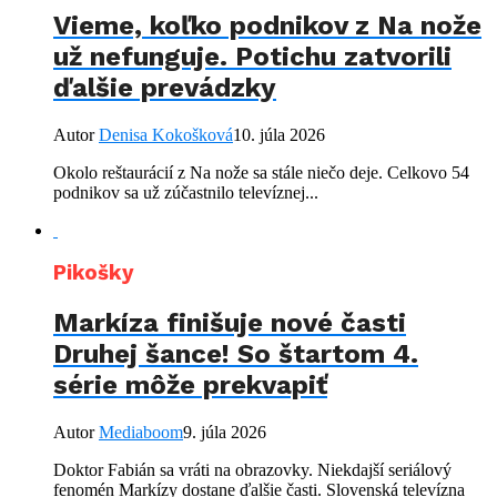
Vieme, koľko podnikov z Na nože
už nefunguje. Potichu zatvorili
ďalšie prevádzky
Autor
Denisa Kokošková
10. júla 2026
Okolo reštaurácií z Na nože sa stále niečo deje. Celkovo 54
podnikov sa už zúčastnilo televíznej...
Pikošky
Markíza finišuje nové časti
Druhej šance! So štartom 4.
série môže prekvapiť
Autor
Mediaboom
9. júla 2026
Doktor Fabián sa vráti na obrazovky. Niekdajší seriálový
fenomén Markízy dostane ďalšie časti. Slovenská televízna