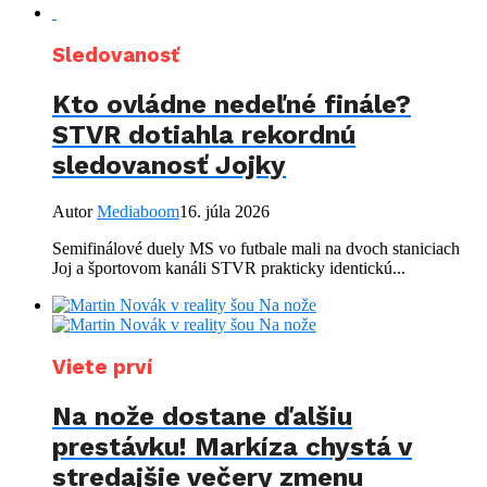
Sledovanosť
Kto ovládne nedeľné finále?
STVR dotiahla rekordnú
sledovanosť Jojky
Autor
Mediaboom
16. júla 2026
Semifinálové duely MS vo futbale mali na dvoch staniciach
Joj a športovom kanáli STVR prakticky identickú...
Viete prví
Na nože dostane ďalšiu
prestávku! Markíza chystá v
stredajšie večery zmenu