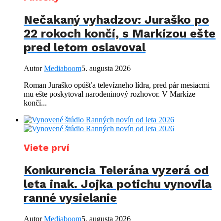
Nečakaný vyhadzov: Juraško po
22 rokoch končí, s Markízou ešte
pred letom oslavoval
Autor
Mediaboom
5. augusta 2026
Roman Juraško opúšťa televízneho lídra, pred pár mesiacmi
mu ešte poskytoval narodeninový rozhovor. V Markíze
končí...
Viete prví
Konkurencia Telerána vyzerá od
leta inak. Jojka potichu vynovila
ranné vysielanie
Autor
Mediaboom
5. augusta 2026