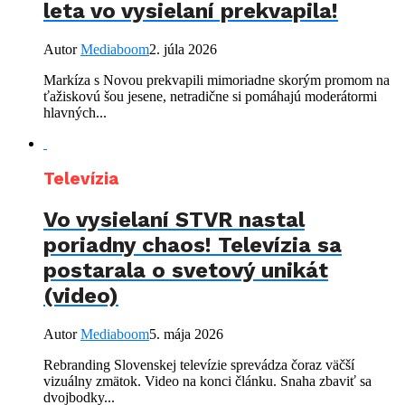
leta vo vysielaní prekvapila!
Autor
Mediaboom
2. júla 2026
Markíza s Novou prekvapili mimoriadne skorým promom na
ťažiskovú šou jesene, netradične si pomáhajú moderátormi
hlavných...
Televízia
Vo vysielaní STVR nastal
poriadny chaos! Televízia sa
postarala o svetový unikát
(video)
Autor
Mediaboom
5. mája 2026
Rebranding Slovenskej televízie sprevádza čoraz väčší
vizuálny zmätok. Video na konci článku. Snaha zbaviť sa
dvojbodky...