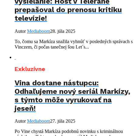
vysielanie: Hosť v Teleráne
prepašoval do prenosu kritiku
televízie!
Autor
Mediaboom
28. júla 2025
To, čomu sa Markíza snažila vyhnúť v posledných správach s
Vinczem, či počas tanečnej šou Let´s...
Exkluzívne
Vina dostane nástupcu:
Odhaľujeme nový seriál Markízy,
s týmto môže vyrukovať na
jeseň!
Autor
Mediaboom
27. júla 2025
Po Vine chystá Markíza podobnú novinku s kriminálnou