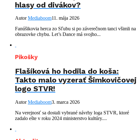
hlasy od divákov?
Autor
Mediaboom
11. mája 2026
Fanúšikovia herca zo Sľubu si po záverečnom tanci všimli na
obrazovke chybu. Let’s Dance má svojho...
Pikošky
Flašíková ho hodila do koša:
Takto malo vyzerať Šimkovičovej
logo STVR!
Autor
Mediaboom
3. marca 2026
Na verejnosť sa dostali vybrané návrhy loga STVR, ktoré
zadalo ešte v roku 2024 ministerstvo kultúry....