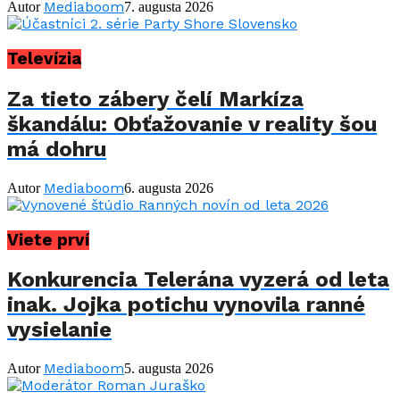
Mediaboom
Autor
7. augusta 2026
Televízia
Za tieto zábery čelí Markíza
škandálu: Obťažovanie v reality šou
má dohru
Mediaboom
Autor
6. augusta 2026
Viete prví
Konkurencia Telerána vyzerá od leta
inak. Jojka potichu vynovila ranné
vysielanie
Mediaboom
Autor
5. augusta 2026