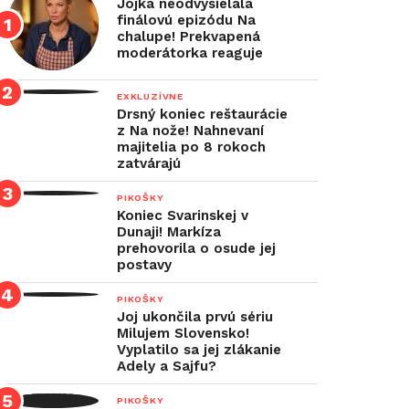
Jojka neodvysielala
finálovú epizódu Na
chalupe! Prekvapená
moderátorka reaguje
EXKLUZÍVNE
Drsný koniec reštaurácie
z Na nože! Nahnevaní
majitelia po 8 rokoch
zatvárajú
PIKOŠKY
Koniec Svarinskej v
Dunaji! Markíza
prehovorila o osude jej
postavy
PIKOŠKY
Joj ukončila prvú sériu
Milujem Slovensko!
Vyplatilo sa jej zlákanie
Adely a Sajfu?
PIKOŠKY