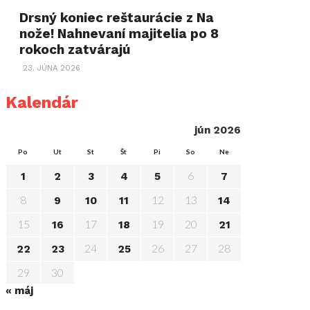
Drsný koniec reštaurácie z Na
nože! Nahnevaní majitelia po 8
rokoch zatvárajú
23. JÚNA 2026
Kalendár
jún 2026
Po
Ut
St
Št
Pi
So
Ne
6
1
2
3
4
5
7
8
12
13
9
10
11
14
15
17
19
20
16
18
21
24
26
27
28
22
23
25
29
30
« máj