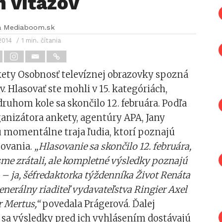
h víťazov
a Mediaboom.sk
2014
/ 1 min. čítania
kety Osobnosť televíznej obrazovky spozná
v. Hlasovať ste mohli v 15. kategóriách,
druhom kole sa skončilo 12. februára. Podľa
ganizátora ankety, agentúry APA, Jany
ú momentálne traja ľudia, ktorí poznajú
sovania.
„Hlasovanie sa skončilo 12. februára,
sme zrátali, ale kompletné výsledky poznajú
a – ja, šéfredaktorka týždenníka Život Renáta
enerálny riaditeľ vydavateľstva Ringier Axel
r Mertus,“
povedala Prágerová. Ďalej
ko sa výsledky pred ich vyhlásením dostávajú