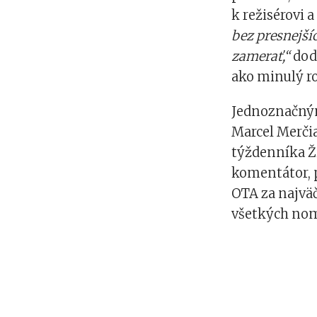
k režisérovi
bez presnejšíc
zamerať,“
dod
ako minulý ro
Jednoznačným
Marcel Merčia
týždenníka Ži
komentátor, 
OTA za najväč
všetkých no