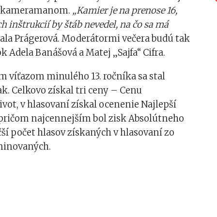
 a kameramanom.
„Kamier je na prenose 16,
h inštrukcií by štáb nevedel, na čo sa má
ala Prágerová. Moderátormi večera budú tak
k Adela Banášová a Matej „Sajfa“ Cifra.
 víťazom minulého 13. ročníka sa stal
k. Celkovo získal tri ceny – Cenu
vot, v hlasovaní získal ocenenie Najlepší
pričom najcennejším bol zisk Absolútneho
ší počet hlasov získaných v hlasovaní zo
minovaných.