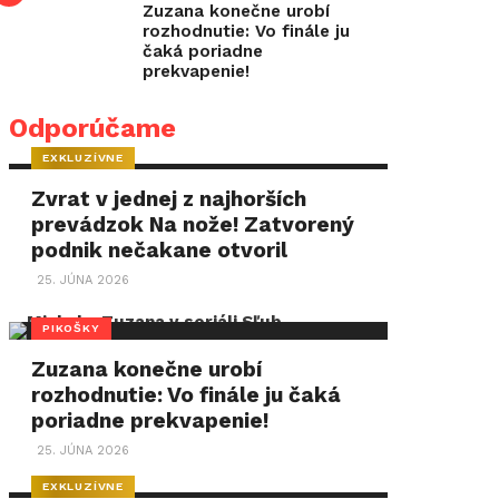
Zuzana konečne urobí
rozhodnutie: Vo finále ju
čaká poriadne
prekvapenie!
Odporúčame
EXKLUZÍVNE
Zvrat v jednej z najhorších
prevádzok Na nože! Zatvorený
podnik nečakane otvoril
25. JÚNA 2026
PIKOŠKY
Zuzana konečne urobí
rozhodnutie: Vo finále ju čaká
poriadne prekvapenie!
25. JÚNA 2026
EXKLUZÍVNE