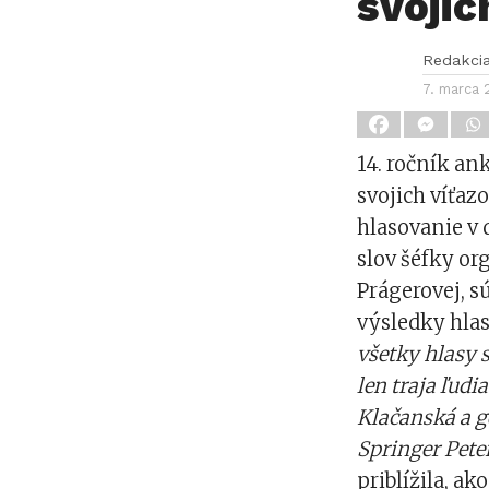
svojic
Redakci
7. marca 
14. ročník an
svojich víťazo
hlasovanie v 
slov šéfky or
Prágerovej, s
výsledky hla
všetky hlasy 
len traja ľudi
Klačanská a g
Springer Pete
priblížila, a