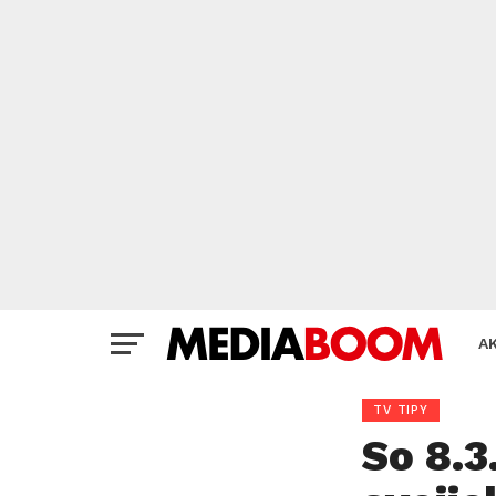
A
TV TIPY
So 8.3