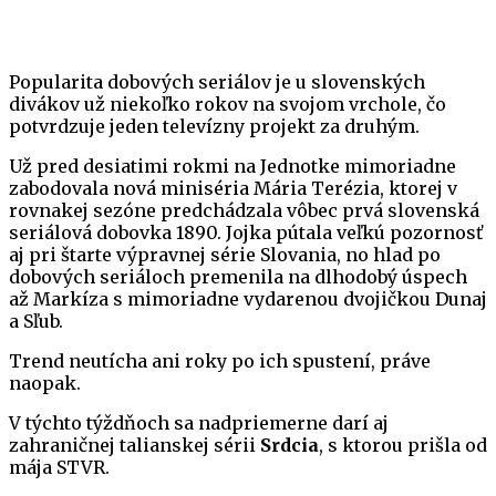
Popularita dobových seriálov je u slovenských
divákov už niekoľko rokov na svojom vrchole, čo
potvrdzuje jeden televízny projekt za druhým.
Už pred desiatimi rokmi na Jednotke mimoriadne
zabodovala nová miniséria Mária Terézia, ktorej v
rovnakej sezóne predchádzala vôbec prvá slovenská
seriálová dobovka 1890. Jojka pútala veľkú pozornosť
aj pri štarte výpravnej série Slovania, no hlad po
dobových seriáloch premenila na dlhodobý úspech
až Markíza s mimoriadne vydarenou dvojičkou Dunaj
a Sľub.
Trend neutícha ani roky po ich spustení, práve
naopak.
V týchto týždňoch sa nadpriemerne darí aj
zahraničnej talianskej sérii
Srdcia
, s ktorou prišla od
mája STVR.