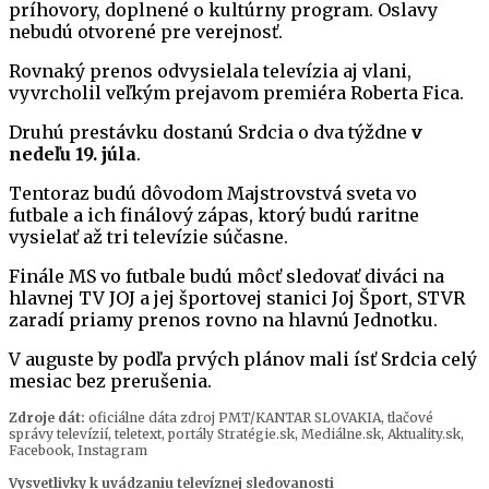
príhovory, doplnené o kultúrny program. Oslavy
nebudú otvorené pre verejnosť.
Rovnaký prenos odvysielala televízia aj vlani,
vyvrcholil veľkým prejavom premiéra Roberta Fica.
Druhú prestávku dostanú Srdcia o dva týždne
v
nedeľu 19. júla
.
Tentoraz budú dôvodom Majstrovstvá sveta vo
futbale a ich finálový zápas, ktorý budú raritne
vysielať až tri televízie súčasne.
Finále MS vo futbale budú môcť sledovať diváci na
hlavnej TV JOJ a jej športovej stanici Joj Šport, STVR
zaradí priamy prenos rovno na hlavnú Jednotku.
V auguste by podľa prvých plánov mali ísť Srdcia celý
mesiac bez prerušenia.
Zdroje dát:
oficiálne dáta zdroj PMT/KANTAR SLOVAKIA, tlačové
správy televízií, teletext, portály Stratégie.sk, Mediálne.sk, Aktuality.sk,
Facebook, Instagram
Vysvetlivky k uvádzaniu televíznej sledovanosti