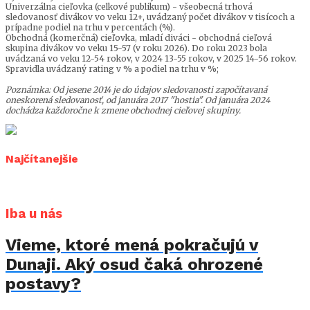
Univerzálna cieľovka (celkové publikum) - všeobecná trhová
sledovanosť divákov vo veku 12+, uvádzaný počet divákov v tisícoch a
prípadne podiel na trhu v percentách (%).
Obchodná (komerčná) cieľovka, mladí diváci - obchodná cieľová
skupina divákov vo veku 15-57 (v roku 2026). Do roku 2023 bola
uvádzaná vo veku 12-54 rokov, v 2024 13-55 rokov, v 2025 14-56 rokov.
Spravidla uvádzaný rating v % a podiel na trhu v %;
Poznámka: Od jesene 2014 je do údajov sledovanosti započítavaná
oneskorená sledovanosť, od januára 2017 "hostia". Od januára 2024
dochádza každoročne k zmene obchodnej cieľovej skupiny.
Najčítanejšie
Iba u nás
Vieme, ktoré mená pokračujú v
Dunaji. Aký osud čaká ohrozené
postavy?