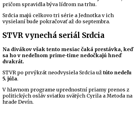
pričom spravidla býva lídrom na trhu.
Srdcia majú celkovo tri série a Jednotka v ich
vysielaní bude pokračovať až do septembra.
STVR vynechá seriál Srdcia
Na divákov však tento mesiac čaká prestávka, keď
sa ho v nedeľnom prime-time nedočkajú hneď
dvakrát.
STVR po prvýkrát neodvysiela Srdcia už
túto nedeľu
5. júla
.
V hlavnom programe uprednostní priamy prenos z
politických osláv sviatku svätých Cyrila a Metoda na
hrade Devín.