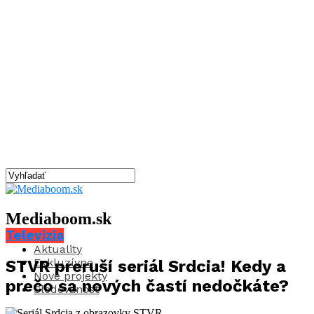
Mediaboom.sk
Televízia
Aktuality
Exkluzívne
STVR preruší seriál Srdcia! Kedy a
Nové projekty
prečo sa nových častí nedočkáte?
Sledovanosť