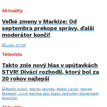
Aktuality
Veľké zmeny v Markíze: Od
septembra prekope správy, ďalší
moderátor končí!
Televízia
Takto znie nový hlas v upútavkách
STVR! Diváci rozhodli, ktorý bol za
20 rokov najlepší