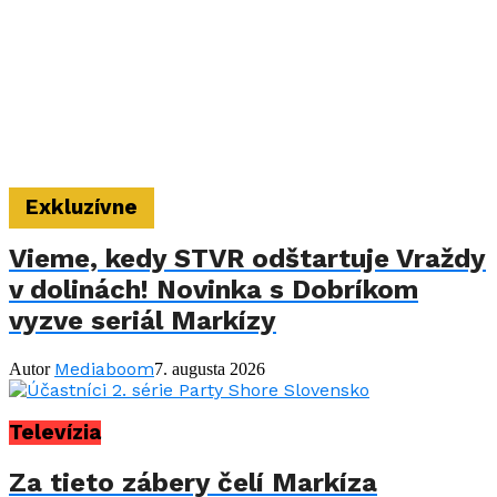
Exkluzívne
Vieme, kedy STVR odštartuje Vraždy
v dolinách! Novinka s Dobríkom
vyzve seriál Markízy
Mediaboom
Autor
7. augusta 2026
Televízia
Za tieto zábery čelí Markíza