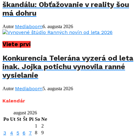
škandálu: Obťažovanie v reality šou
má dohru
Mediaboom
Autor
6. augusta 2026
Viete prví
Konkurencia Telerána vyzerá od leta
inak. Jojka potichu vynovila ranné
vysielanie
Mediaboom
Autor
5. augusta 2026
Kalendár
august 2026
Po
Ut
St
Št
Pi
So
Ne
1
2
3
4
5
6
7
8
9