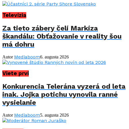
Televízia
Za tieto zábery čelí Markíza
škandálu: Obťažovanie v reality šou
má dohru
Mediaboom
Autor
6. augusta 2026
Viete prví
Konkurencia Telerána vyzerá od leta
inak. Jojka potichu vynovila ranné
vysielanie
Mediaboom
Autor
5. augusta 2026