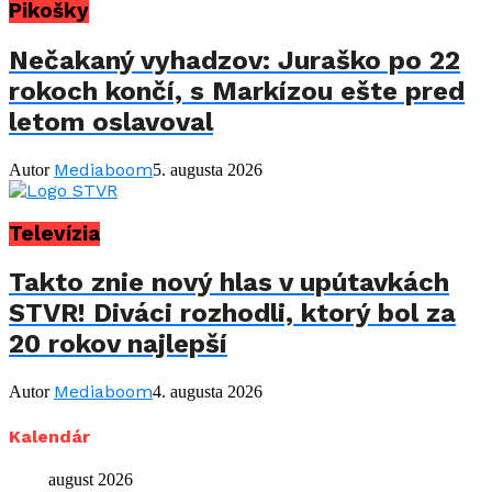
Pikošky
Nečakaný vyhadzov: Juraško po 22
rokoch končí, s Markízou ešte pred
letom oslavoval
Mediaboom
Autor
5. augusta 2026
Televízia
Takto znie nový hlas v upútavkách
STVR! Diváci rozhodli, ktorý bol za
20 rokov najlepší
Mediaboom
Autor
4. augusta 2026
Kalendár
august 2026