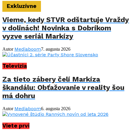
Exkluzívne
Vieme, kedy STVR odštartuje Vraždy
v dolinách! Novinka s Dobríkom
vyzve seriál Markízy
Mediaboom
Autor
7. augusta 2026
Televízia
Za tieto zábery čelí Markíza
škandálu: Obťažovanie v reality šou
má dohru
Mediaboom
Autor
6. augusta 2026
Viete prví