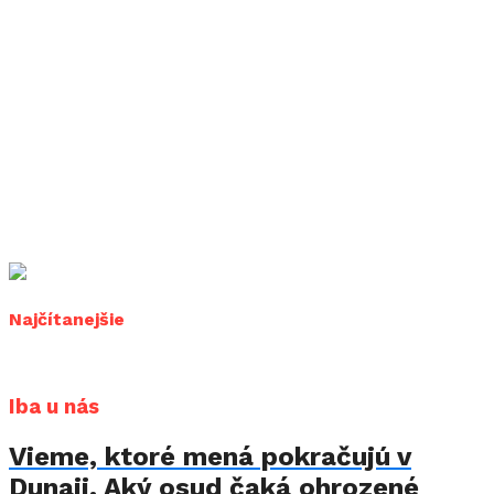
Najčítanejšie
Iba u nás
Vieme, ktoré mená pokračujú v
Dunaji. Aký osud čaká ohrozené