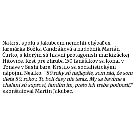
Na krst spolu s Jakubcom nemohli chýbať ex-
farmárka Božka Candráková a hudobník Marián
Čurko, s ktorým sú hlavní protagonisti markizáckej
Hitovice. Krst pre zhruba 150 fanúšikov sa konal v
Trnave v Sushi bare. Krstilo sa socialistickými
nápojmi Nealko.
“80 roky sú najlepšie, som rád, že som
dieťa 80. rokov. To boli časy nie teraz. My sa bavíme a
chalani sú suproví, fandím im, preto ich treba podporiť,“
skonštatoval Martin Jakubec.