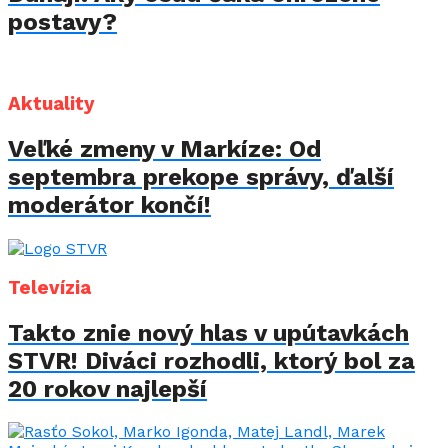
postavy?
Aktuality
Veľké zmeny v Markíze: Od
septembra prekope správy, ďalší
moderátor končí!
Televízia
Takto znie nový hlas v upútavkách
STVR! Diváci rozhodli, ktorý bol za
20 rokov najlepší