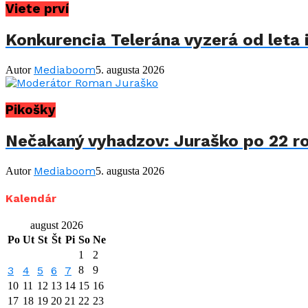
Viete prví
Konkurencia Telerána vyzerá od leta i
Mediaboom
Autor
5. augusta 2026
Pikošky
Nečakaný vyhadzov: Juraško po 22 ro
Mediaboom
Autor
5. augusta 2026
Kalendár
august 2026
Po
Ut
St
Št
Pi
So
Ne
1
2
3
4
5
6
7
8
9
10
11
12
13
14
15
16
17
18
19
20
21
22
23