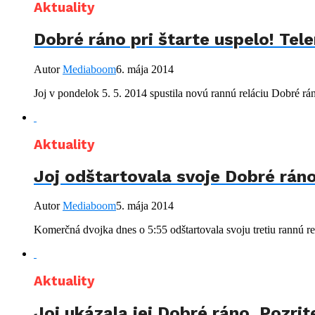
Aktuality
Dobré ráno pri štarte uspelo! Tel
Autor
Mediaboom
6. mája 2014
Joj v pondelok 5. 5. 2014 spustila novú rannú reláciu Dobré rá
Aktuality
Joj odštartovala svoje Dobré ráno
Autor
Mediaboom
5. mája 2014
Komerčná dvojka dnes o 5:55 odštartovala svoju tretiu rannú rel
Aktuality
Joj ukázala jej Dobré ráno. Pozrit