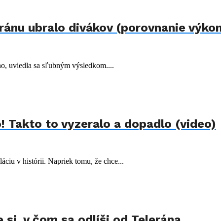
eránu ubralo divákov (porovnanie výko
no, uviedla sa sľubným výsledkom....
! Takto to vyzeralo a dopadlo (video)
áciu v histórii. Napriek tomu, že chce...
e si, v čom sa odlíši od Telerána