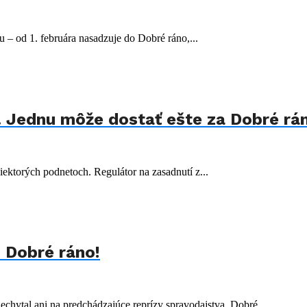
 – od 1. februára nasadzuje do Dobré ráno,...
j. Jednu môže dostať ešte za Dobré rá
iektorých podnetoch. Regulátor na zasadnutí z...
n Dobré ráno!
echytal ani na predchádzajúce reprízy spravodajstva. Dobré...